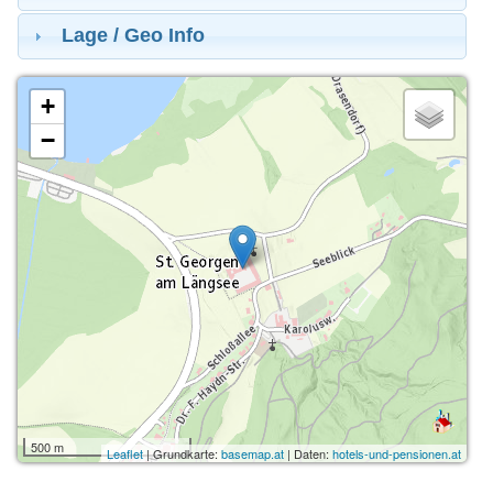
Lage / Geo Info
+
−
500 m
Leaflet
| Grundkarte:
basemap.at
| Daten:
hotels-und-pensionen.at