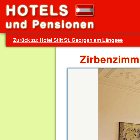
Zurück zu: Hotel Stift St. Georgen am Längsee
Zirbenzimme