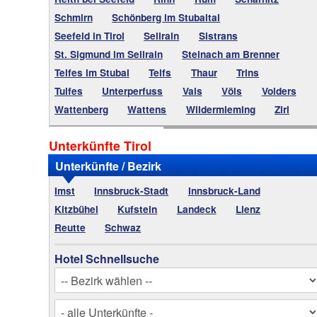
Schmirn
Schönberg im Stubaital
Seefeld in Tirol
Sellrain
Sistrans
St. Sigmund im Sellrain
Steinach am Brenner
Telfes im Stubai
Telfs
Thaur
Trins
Tulfes
Unterperfuss
Vals
Völs
Volders
Wattenberg
Wattens
Wildermieming
Zirl
Unterkünfte Tirol
Unterkünfte / Bezirk
Imst
Innsbruck-Stadt
Innsbruck-Land
Kitzbühel
Kufstein
Landeck
Lienz
Reutte
Schwaz
Hotel Schnellsuche