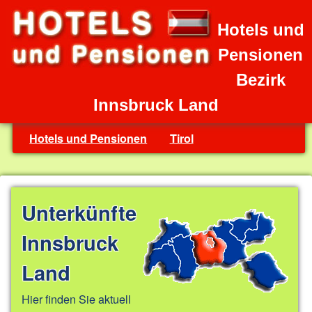
Hotels und
Pensionen
Bezirk
Innsbruck Land
Hotels und Pensionen
Tirol
Unterkünfte
Innsbruck
Land
Hier finden Sie aktuell