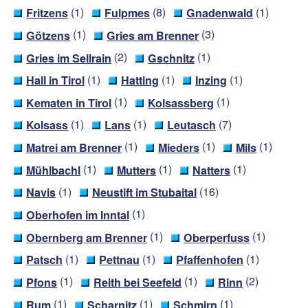
(1)
(8)
(1)
Fritzens
Fulpmes
Gnadenwald
(1)
(3)
Götzens
Gries am Brenner
(2)
(1)
Gries im Sellrain
Gschnitz
(1)
(1)
(1)
Hall in Tirol
Hatting
Inzing
(1)
(1)
Kematen in Tirol
Kolsassberg
(1)
(1)
(7)
Kolsass
Lans
Leutasch
(1)
(1)
(1)
Matrei am Brenner
Mieders
Mils
(1)
(1)
(1)
Mühlbachl
Mutters
Natters
(1)
(16)
Navis
Neustift im Stubaital
(1)
Oberhofen im Inntal
(1)
(1)
Obernberg am Brenner
Oberperfuss
(1)
(1)
(1)
Patsch
Pettnau
Pfaffenhofen
(1)
(1)
(2)
Pfons
Reith bei Seefeld
Rinn
(1)
(1)
(1)
Rum
Scharnitz
Schmirn