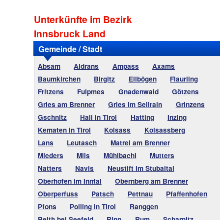
Unterkünfte im Bezirk
Innsbruck Land
Gemeinde / Stadt
Absam
Aldrans
Ampass
Axams
Baumkirchen
Birgitz
Ellbögen
Flaurling
Fritzens
Fulpmes
Gnadenwald
Götzens
Gries am Brenner
Gries im Sellrain
Grinzens
Gschnitz
Hall in Tirol
Hatting
Inzing
Kematen in Tirol
Kolsass
Kolsassberg
Lans
Leutasch
Matrei am Brenner
Mieders
Mils
Mühlbachl
Mutters
Natters
Navis
Neustift im Stubaital
Oberhofen im Inntal
Obernberg am Brenner
Oberperfuss
Patsch
Pettnau
Pfaffenhofen
Pfons
Polling in Tirol
Ranggen
Reith bei Seefeld
Rinn
Rum
Scharnitz